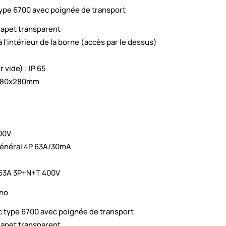
type 6700 avec poignée de transport
lapet transparent
 l’intérieur de la borne (accès par le dessus)
 vide) : IP 65
x280x280mm
00V
 général 4P 63A/30mA
’
 63A 3P+N+T 400V
ono
c type 6700 avec poignée de transport
lapet transparent