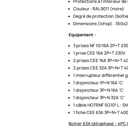
Protections à l’intérieur de
Couleur : RAL9011 (noire)
Degré de protection (boîtier
Dimensions (lxhxp) : 350
Equipement :
3 prises NF 10/16A 2P+T 23
1 prise CEE 16A 2P+T 230V
2 prises CEE 16A 3P+N+T 4
2 prises CEE 32A 3P+N+T 4
1 interrupteur différentiel
1 disjoncteur 1P+N 16A ‘C’
1 disjoncteur 3P+N 16A ‘C’
1 disjoncteur 3P+N 32A ‘C’
1 câble HO7RNF 5G10² L : 5
1 fiche CEE 63A 3P+N+T 40
Boitier 63A tétraphasé – 4PC