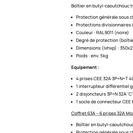
Boîtier en butyl-caoutchouc 
Protection générale sous c
Protections divisionnaires à
Couleur : RAL9011 (noire)
Degré de protection (boîtier
Dimensions (lxhxp) : 350
Poids : env. 5kg
Equipement :
4 prises CEE 32A 3P+N+T 4
1 interrupteur différentiel
2 disjoncteurs 3P+N 32A ‘C
1 socle de connecteur CEE
Coffret 63A – 6 prises 32A M
Boîtier en butyl-caoutchou
Protection générale sous c