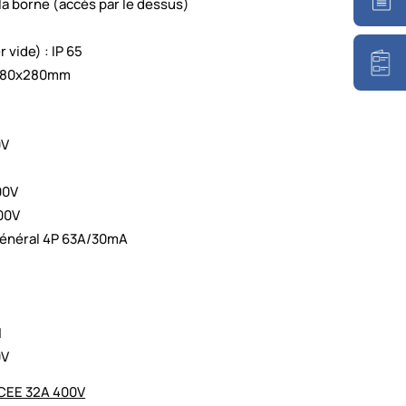
 la borne (accès par le dessus)
 vide) : IP 65
x280x280mm
0V
00V
00V
 général 4P 63A/30mA
M
0V
 CEE 32A 400V