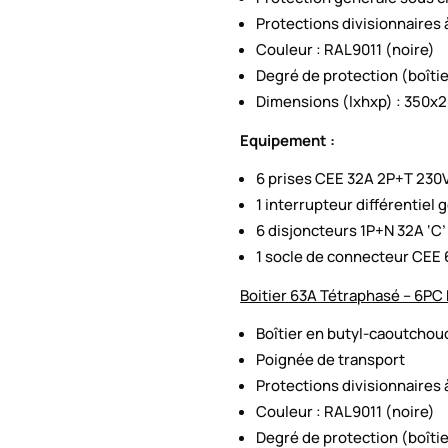
Protections divisionnaires à
Couleur : RAL9011 (noire)
Degré de protection (boîtier
Dimensions (lxhxp) : 350
Equipement :
6 prises CEE 32A 2P+T 230
1 interrupteur différentiel
6 disjoncteurs 1P+N 32A ‘C’
1 socle de connecteur CEE
Boitier 63A Tétraphasé – 6PC
Boîtier en butyl-caoutchou
Poignée de transport
Protections divisionnaires à
Couleur : RAL9011 (noire)
Degré de protection (boîtier