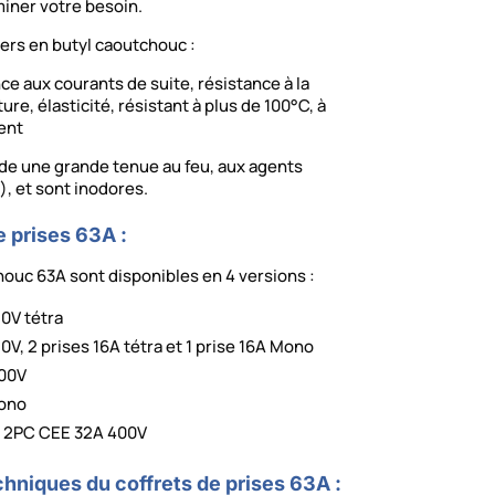
miner votre besoin.
iers en butyl caoutchouc :
nce aux courants de suite, résistance à la
ure, élasticité, résistant à plus de 100°C, à
ment
ède une grande tenue au feu, aux agents
), et sont inodores.
e prises 63A :
houc 63A sont disponibles en 4 versions :
80V tétra
0V, 2 prises 16A tétra et 1 prise 16A Mono
400V
Mono
et 2PC CEE 32A 400V
chniques du coffrets de prises 63A :