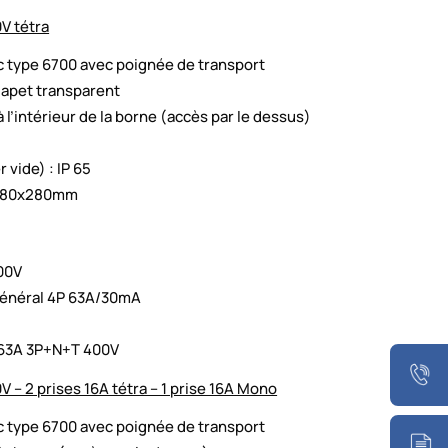
0V tétra
c type 6700 avec poignée de transport
lapet transparent
 l’intérieur de la borne (accès par le dessus)
 vide) : IP 65
x280x280mm
00V
 général 4P 63A/30mA
’
 63A 3P+N+T 400V
V – 2 prises 16A tétra – 1 prise 16A Mono
c type 6700 avec poignée de transport