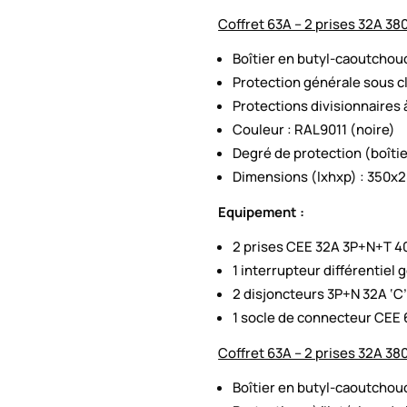
Coffret 63A – 2 prises 32A 38
Boîtier en butyl-caoutchou
Protection générale sous c
Protections divisionnaires à
Couleur : RAL9011 (noire)
Degré de protection (boîtier
Dimensions (lxhxp) : 350
Equipement :
2 prises CEE 32A 3P+N+T 4
1 interrupteur différentiel
2 disjoncteurs 3P+N 32A ‘C
1 socle de connecteur CEE
Coffret 63A – 2 prises 32A 380
Boîtier en butyl-caoutchou