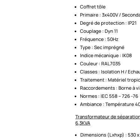
Coffret tôle
Primaire : 3x400V / Seconda
Degré de protection : IP21
Couplage : Dyn 11
Fréquence : 50Hz
Type : Sec imprégné
Indice mécanique : IK08
Couleur : RAL7035
Classes : Isolation H / Ech
Traitement : Matériel tropic
Raccordements : Borne à vi
Normes : IEC 558 – 726 -76
Ambiance : Température 40
Transformateur de séparatio
6,3KVA
Dimensions (Lxhxp) : 530 x