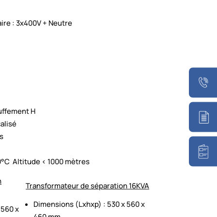
ire : 3x400V + Neutre
auffement H
alisé
s
°C Altitude < 1000 mètres
n
Transformateur de séparation 16KVA
Dimensions (Lxhxp) : 530 x 560 x
 560 x
460 mm