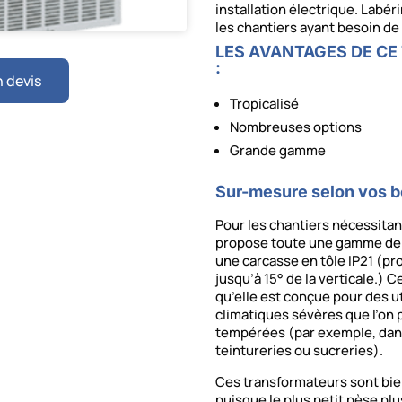
installation électrique. Lab
les chantiers ayant besoin d
LES AVANTAGES DE C
:
 devis
Tropicalisé
Nombreuses options
Grande gamme
Sur-mesure selon vos b
Pour les chantiers nécessita
propose toute une gamme de 
une carcasse en tôle IP21 (pr
jusqu’à 15° de la verticale.) Ce
qu’elle est conçue pour des 
climatiques sévères que l’on 
tempérées (par exemple, dans 
teintureries ou sucreries).
Ces transformateurs sont bie
puisque le plus petit pèse plus