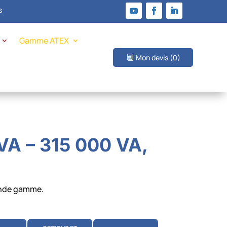
s
Gamme ATEX
Mon devis
(0)
 – 315 000 VA,
rande gamme.