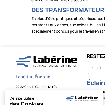
DES TRANSFORMATEURS
En plus d’être pratiques et sécurisés, no
résistants aux chocs, aux acides, huiles, 
spécialement conçus pour le travail en a
RESTE
Newslette
Labérine Énergie
Éclai
22 ZAC de la Carrière Dorée
Projecteurs
59310 Orchies
Projecteurs 
+33 (0)3 20 61 68 00
Tubes