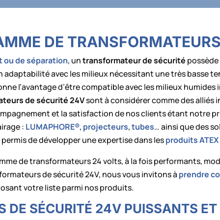
AMME DE TRANSFORMATEURS 
t ou de séparation
, un
transformateur de sécurité
possède u
n adaptabilité avec les milieux nécessitant une très basse ten
onne l’avantage d’être compatible avec les milieux humides in
ateurs de sécurité 24V
sont à considérer comme des alliés i
ompagnement et la satisfaction de nos clients étant notre pr
irage :
LUMAPHORE®
,
projecteurs
,
tubes
… ainsi que des sol
a permis de développer une expertise dans les
produits ATEX
 de transformateurs 24 volts, à la fois performants, modu
sformateurs de sécurité 24V, nous vous invitons à
prendre c
ant votre liste parmi nos produits.
 DE SÉCURITÉ 24V PUISSANTS E