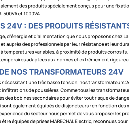
lement des produits spécialement conçus pour une fixation 
, 500VA et 1000VA.
24V : DES PRODUITS RÉSISTANTS
ge, d’énergie et d’alimentation que nous proposons chez La
t auprès des professionnels par leur résistance et leur durabi
s, à températures variables, à proximité de produits corrosif
s temporaires adaptées aux normes et extrêmement rigoureuses
 DE NOS TRANSFORMATEURS 24V
écessitant une très basse tension, nos transformateurs 24V 
et infiltrations de poussières. Comme tous les transformateu
s des bobines secondaires pour éviter tout risque de dange
x-ci sont également équipés de disjoncteurs : en fonction de
expérience du secteur nous permet de vous proposer les produ
être équipés de prises MARECHAL Electric, reconnues pour l