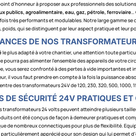
int d’honneur à proposer aux professionnels des solutions
ux publics, agroalimentaire, eau, gaz, pétrole, ferroviaire
…
 fois très performants et modulables. Notre large gamme se
, poids, qui se distinguent par leur aspect pratique et leur
SSANCES DE NOS TRANSFORMATEU
é
le plus adapté à votre chantier, une attention toute particu
 pourra pas alimenter l’ensemble des appareils de votre circ
, vous serez confronté à des pertes à vide importantes et in
, il vous faut prendre en compte à la fois la puissance absor
 entre des transformateurs 24V de 120, 230, 320, 500, 1000, 
 DE SÉCURITÉ 24V PRATIQUES ET
os transformateurs 24 volts peuvent atteindre plusieurs t
roduits ont été conçus de façon à demeurer pratiques et com
i que de nombreux connectiques pour plus de flexibilité. Equ
particulièrement apprécié pour son design qui lui permet d’