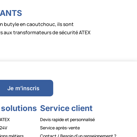
TANTS
n butyle en caoutchouc, ils sont
urs aux transformateurs de sécurité ATEX
Je m’inscris
 solutions
Service client
ATEX
Devis rapide et personnalisé
24V
Service après-vente
ions métiers
Contact / Besoin d’un renseignement ?