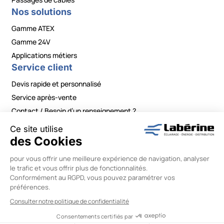
Nos solutions
Gamme ATEX
Gamme 24V
Applications métiers
Service client
Devis rapide et personnalisé
Service après-vente
Contact / Besoin d’un renseignement ?
Mentions légales
|
Politiques de confidentialité
|
Conditions générales de vente
|
Modifier vos préférences en matière de cookies
Labérine Énergie © 2026 –
Réalisation Wiboo