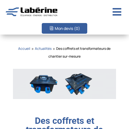

Mon devis
(0)
Accueil
Actualités
Des coffrets et transformateurs de
9
9
chantier sur-mesure
Des coffrets et