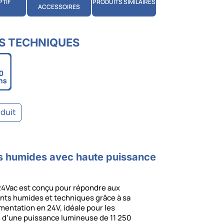
PTIF
PRODUITS SIMILAIRES
ACCESSOIRES
S TECHNIQUES
oduit
es humides avec haute puissance
4Vac est conçu pour répondre aux
nts humides et techniques grâce à sa
mentation en 24V, idéale pour les
é d’une puissance lumineuse de 11 250