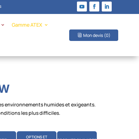
s
Gamme ATEX
Mon devis
(0)
5W
les environnements humides et exigeants.
itions les plus difficiles.
OPTIONS ET