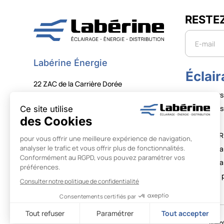
RESTE
Newslette
Labérine Énergie
Éclai
22 ZAC de la Carrière Dorée
Projecteurs
59310 Orchies
Projecteurs 
+33 (0)3 20 61 68 00
Tubes
contact@laberine.com
LUMAPHOR
SUIVEZ-NOUS
Ballons écla
Tours d’écla
Lampes de 
Ment