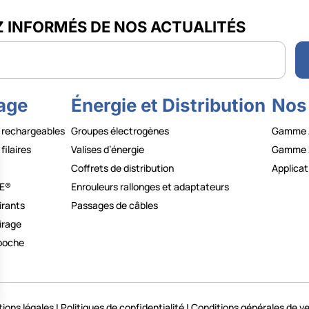
Z INFORMÉS DE NOS ACTUALITÉS
r
rage
Énergie et Distribution
Nos
 rechargeables
Groupes électrogènes
Gamme 
filaires
Valises d’énergie
Gamme 
Coffrets de distribution
Applicat
E®
Enrouleurs rallonges et adaptateurs
irants
Passages de câbles
irage
poche
ions légales
|
Politiques de confidentialité
|
Conditions générales de v