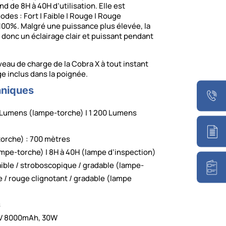
 de 8H à 40H d’utilisation. Elle est
des : Fort | Faible | Rouge | Rouge
 100%. Malgré une puissance plus élevée, la
 donc un éclairage clair et puissant pendant
niveau de charge de la Cobra X à tout instant
ge inclus dans la poignée.
hniques
 Lumens (lampe-torche) | 1 200 Lumens
torche) : 700 mètres
mpe-torche) | 8H à 40H (lampe d’inspection)
faible / stroboscopique / gradable (lampe-
uge / rouge clignotant / gradable (lampe
s
3.7V 8000mAh, 30W