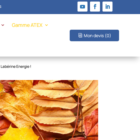
s
Gamme ATEX
Mon devis
(0)
 Labérine Energie !