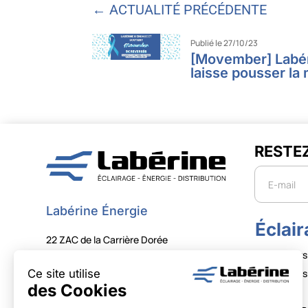
← ACTUALITÉ PRÉCÉDENTE
Publié le 27/10/23
[Movember] Labér
laisse pousser la
RESTE
Newslette
Labérine Énergie
Éclai
22 ZAC de la Carrière Dorée
Projecteurs
59310 Orchies
Projecteurs 
+33 (0)3 20 61 68 00
Tubes
contact@laberine.com