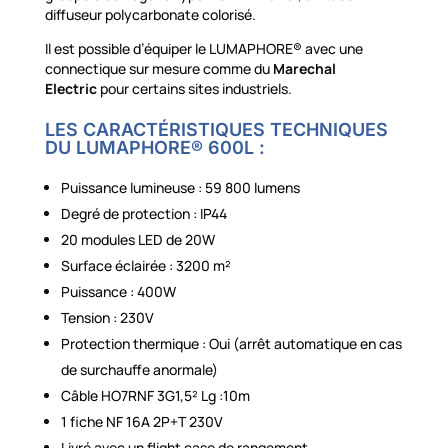
diffuseur polycarbonate colorisé.
Il est possible d’équiper le LUMAPHORE® avec une
connectique sur mesure comme du
Marechal
Electric
pour certains sites industriels.
LES CARACTÉRISTIQUES TECHNIQUES
DU LUMAPHORE® 600L :
Puissance lumineuse : 59 800 lumens
Degré de protection : IP44
20 modules LED de 20W
Surface éclairée : 3200 m²
Puissance : 400W
Tension : 230V
Protection thermique : Oui (arrêt automatique en cas
de surchauffe anormale)
Câble HO7RNF 3G1,5² Lg :10m
1 fiche NF 16A 2P+T 230V
Livré avec un flight case de rangement