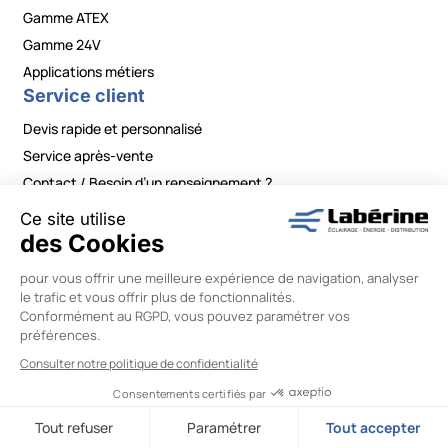
Gamme ATEX
Gamme 24V
Applications métiers
Service client
Devis rapide et personnalisé
Service après-vente
Contact / Besoin d’un renseignement ?
Mentions légales
|
Politiques de confidentialité
|
Conditions générales de vente
|
Modifier vos préférences en matière de cookies
Labérine Énergie © 2026 –
Réalisation Wiboo