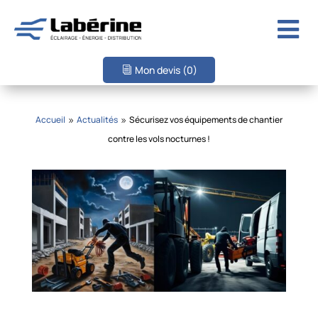

Mon devis
(0)
Accueil
Actualités
Sécurisez vos équipements de chantier
9
9
contre les vols nocturnes !